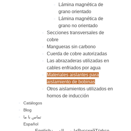
Lámina magnética de
grano orientado
Lámina magnética de
grano no orientado
Secciones transversales de
cobre
Mangueras sin carbono
Cuerda de cobre autorizadas
Las abrazaderas utilizadas en
cables enfriados por agua
Materiales aislantes para
aislamiento de bobinas
Otros aislamientos utilizados en
hornos de inducción
Catálogos
Blog
تماس با ما
Español
English
العربية
فارسی
Русский
Türkçe