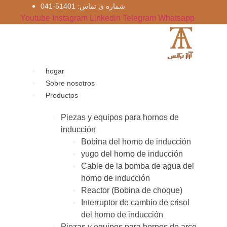
Ir
شماره‌ ی تماس: 51401-041
al
Youtube
Instagram
Linkedin
Telegram
Whatsapp
contenido
hogar
Sobre nosotros
Productos
Piezas y equipos para hornos de
inducción
Bobina del horno de inducción
yugo del horno de inducción
Cable de la bomba de agua del
horno de inducción
Reactor (Bobina de choque)
Interruptor de cambio de crisol
del horno de inducción
Piezas y equipos para hornos de arco