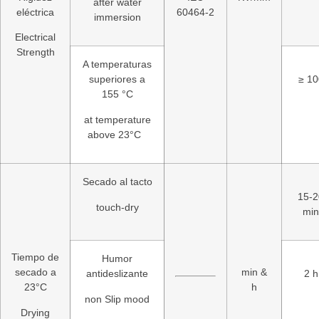
after water
eléctrica
60464-2
immersion
Electrical
Strength
A temperaturas
superiores a
≥ 10
155 °C
at temperature
above 23°C
Secado al tacto
15-2
touch-dry
min
Tiempo de
Humor
secado a
min &
antideslizante
2 h
23°C
h
non Slip mood
Drying