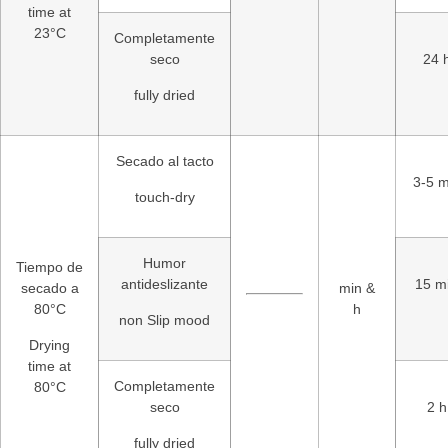
time at
23°C
Completamente
seco
24 
fully dried
Secado al tacto
3-5 m
touch-dry
Humor
Tiempo de
antideslizante
15 m
secado a
min &
80°C
h
non Slip mood
Drying
time at
Completamente
80°C
seco
2 h
fully dried