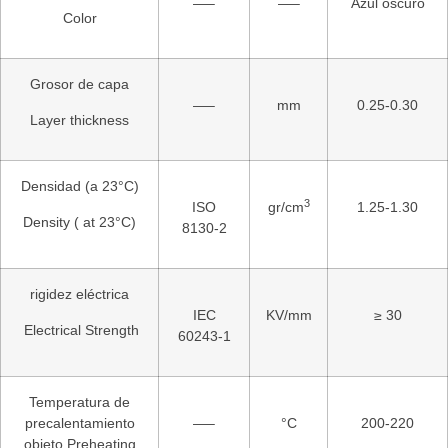
—–
—–
Azul oscuro
Color
Grosor de capa
—–
mm
0.25-0.30
Layer thickness
Densidad (a 23°C)
3
ISO
gr/cm
1.25-1.30
Density ( at 23°C)
8130-2
rigidez eléctrica
IEC
KV/mm
≥ 30
Electrical Strength
60243-1
Temperatura de
precalentamiento
—–
°C
200-220
objeto Preheating