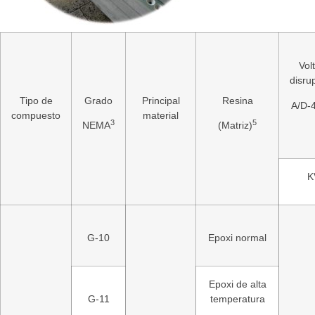
Vol
disru
Tipo de
Grado
Principal
Resina
A/D-
compuesto
material
3
5
NEMA
(Matriz)
K
G-10
Epoxi normal
Epoxi de alta
G-11
temperatura