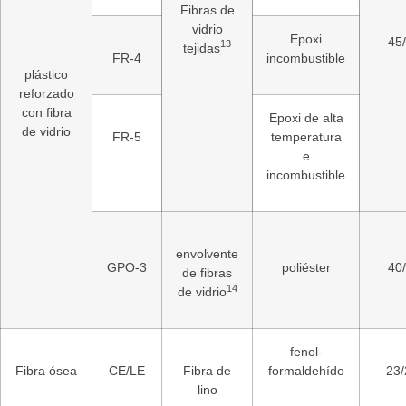
Fibras de
vidrio
Epoxi
45
13
tejidas
FR-4
incombustible
plástico
reforzado
con fibra
Epoxi de alta
de vidrio
FR-5
temperatura
e
incombustible
envolvente
GPO-3
poliéster
40
de fibras
14
de vidrio
fenol-
Fibra ósea
CE/LE
Fibra de
formaldehído
23/
lino