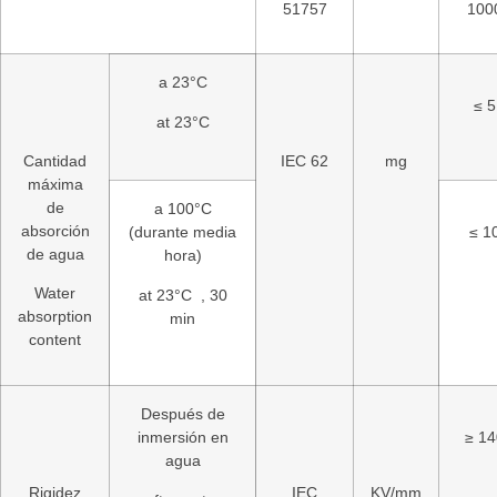
51757
100
a 23°C
≤ 5
at 23°C
Cantidad
IEC 62
mg
máxima
de
a 100°C
absorción
(durante media
≤ 1
de agua
hora)
Water
at 23°C , 30
absorption
min
content
Después de
inmersión en
≥ 14
agua
Rigidez
IEC
KV/mm